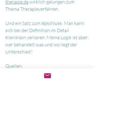
therapie.de
 wirklich gelungen zum 
Thema Therapieverfahren.
Und ein Satz zum Abschluss: Man kann 
sich bei der Definition im Detail 
Kleinklein verlieren. Meine Logik ist aber: 
wer behandelt was und wo liegt der 
Unterschied?
Quellen:
https://www.bundesgesundheitsmin
isterium.de/psychotherapeutenausb
ildung
https://www.gesetze-im-
internet.de/heilprg
https://www.bundesaerztekammer.d
e/fileadmin/user_upload/BAEK/The
men/Aus-Fort-