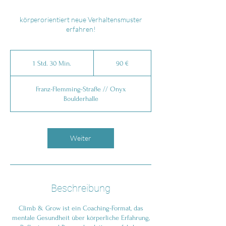
körperorientiert neue Verhaltensmuster
erfahren!
90
Euro
1 Std. 30 Min.
1
90 €
S
t
Franz-Flemming-Straße // Onyx
d
Boulderhalle
3
0
M
i
Weiter
n
.
Beschreibung
Climb & Grow ist ein Coaching-Format, das
mentale Gesundheit über körperliche Erfahrung,