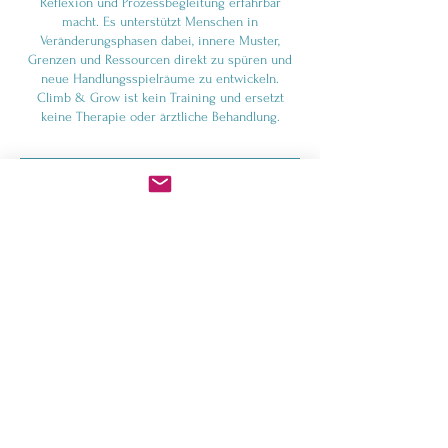
Reflexion und Prozessbegleitung erfahrbar
macht. Es unterstützt Menschen in
Veränderungsphasen dabei, innere Muster,
Grenzen und Ressourcen direkt zu spüren und
neue Handlungsspielräume zu entwickeln.
Climb & Grow ist kein Training und ersetzt
keine Therapie oder ärztliche Behandlung.
Kontaktangaben
Franz-Flemming-Straße 35, Leipzig-Old-West,
Germany
017641126935
info@mentalhealthcoaching-leipzig.com
Kontakt